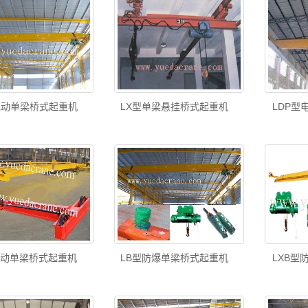
电动单梁桥式起重机
LX型单梁悬挂桥式起重机
LDP型
手动单梁桥式起重机
LB型防爆单梁桥式起重机
LXB型