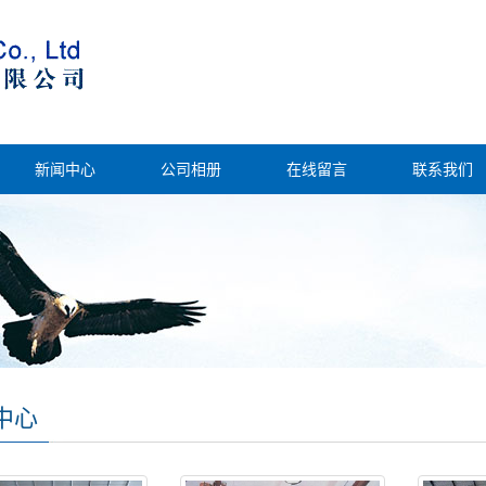
新闻中心
公司相册
在线留言
联系我们
中心