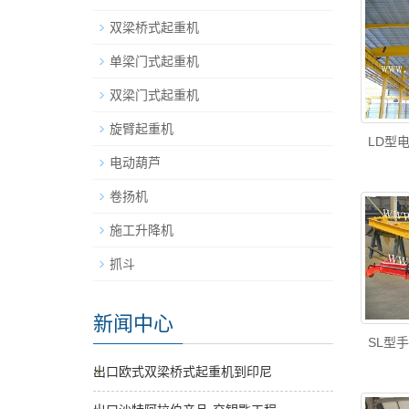
双梁桥式起重机
单梁门式起重机
双梁门式起重机
旋臂起重机
LD型
电动葫芦
卷扬机
施工升降机
抓斗
新闻中心
SL型
出口欧式双梁桥式起重机到印尼