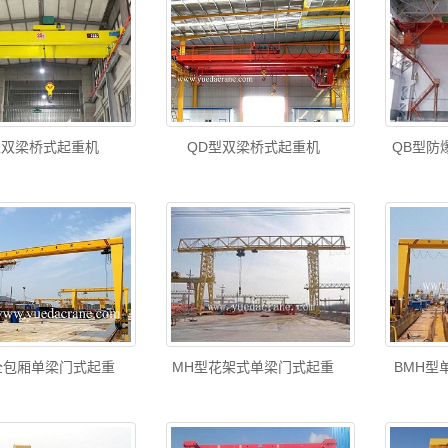
型双梁桥式起重机
QD型双梁桥式起重机
QB型防
全包厢单梁门式起重
MH型花架式单梁门式起重
BMH型