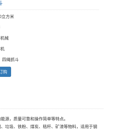
斗
20立方米
瓣
 机械
重机
：四绳抓斗
订购
约能源，质量可靠和操作简单等特点。
钢、垃圾、铁粉、煤炭、秸秆、矿渣等物料，适用于钢