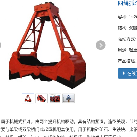
四绳抓
容积: 1~
结构: 双
驱动方式:
用途: 起
产品描述
在线
斗属于机械式抓斗，由两个提升机构驱动，具有结构紧凑，造型美观，节
主要与单梁或双梁桥门式起重机配套使用，用于抓取碎矿石、生铁块、废