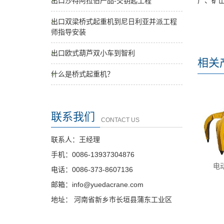
厂、矿
出口沙特阿拉伯产品-交钥匙工程
出口双梁桥式起重机到尼日利亚并派工程
师指导安装
出口欧式葫芦双小车到智利
相关
什么是桥式起重机？
联系我们
CONTACT US
联系人：王经理
手机：0086-13937304876
电
电话：0086-373-8607136
邮箱：info@yuedacrane.com
地址： 河南省新乡市长垣县蒲东工业区