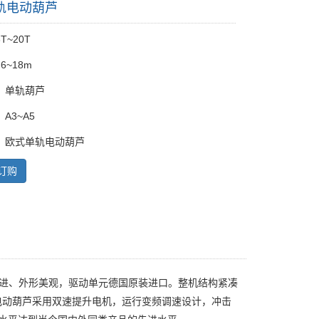
轨电动葫芦
T~20T
6~18m
：单轨葫芦
A3~A5
：欧式单轨电动葫芦
订购
先进、外形美观，驱动单元德国原装进口。整机结构紧凑
电动葫芦采用双速提升电机，运行变频调速设计，冲击