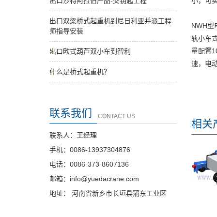
小，可
出口沙特阿拉伯产品-交钥匙工程
出口双梁桥式起重机到尼日利亚并派工程
NWH
师指导安装
轨小车式
量配置1
出口欧式葫芦双小车到智利
速，电
什么是桥式起重机？
联系我们
CONTACT US
相关
联系人：王经理
手机：0086-13937304876
电话：0086-373-8607136
邮箱：info@yuedacrane.com
地址： 河南省新乡市长垣县蒲东工业区