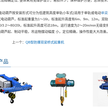
实现精确定位; 整体采用免维护设计，易损件少，保养维护方便，总体技
型电动葫芦按安装形式可分为低建筑高度单轨小车式(适用于单轨或电动
单梁
电动葫芦，标准起重量为1～16t，标准起升高度有6m、9m、12m。双轨
0/3.2～80/20t，标准起升高度可达18m。运行速度为2～20m/min无级
动葫芦起、制动平稳，吊运物摆动幅度 小，定位精确，操作性能大大改善
上一个：
QB型防爆双梁桥式起重机
产品