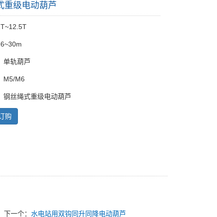
式重级电动葫芦
~12.5T
6~30m
：单轨葫芦
M5/M6
：钢丝绳式重级电动葫芦
订购
下一个：
水电站用双钩同升同降电动葫芦